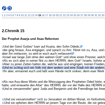
1
2
3
4
5
6
7
8
9
10
11
12
13
14
15
16
17
18
19
20
21
22
23
24
25
26
27
28
29
30
31
32
33
2.Chronik 15
Der Prophet Asarja und Asas Reformen
Und der Geist Gottes
kam auf Asaria, den Sohn Odeds;
1
der ging hinaus, Asa entgegen, und sprach zu ihm: Höret mir zu, Asa, und 
2
aber ihn verlassen, so wird er euch auch verlassen!
Israel war lange Zeit ohne den wahren Gott
und ohne einen Priester, welch
3
Als es sich aber in seiner Not zu dem HERRN, dem Gott
Israels, kehrte u
4
Aber zu jenen Zeiten hatten die, welche aus und eingingen, keinen Fried
5
Und es schlug sich ein Volk mit dem andern und eine Stadt mit der andern
6
Ihr aber, ermannet euch und laßt eure Hände nicht sinken; denn euer Werk
7
Als nun Asa diese Worte und die Weissagung des Propheten Oded hörte, e
8
hatte, und erneuerte den Altar
des HERRN, der vor der Halle des HERRN s
Und er versammelte
ganz Juda und Benjamin und die Fremdlinge bei ihnen
9
Und sie versammelten
sich zu Jerusalem im dritten Monat, im fünfzehnt
10
Und sie opferten dem HERRN an jenem Tage von der Beute, die sie gebra
11