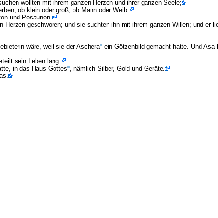
 suchen wollten mit ihrem ganzen Herzen und ihrer ganzen Seele;
terben, ob klein oder groß, ob Mann oder Weib.
ten und Posaunen.
en Herzen geschworen; und sie suchten ihn mit ihrem ganzen Willen; und er l
bieterin wäre, weil sie der Aschera
ein Götzenbild gemacht hatte. Und Asa 
eilt sein Leben lang.
atte, in das Haus Gottes
, nämlich Silber, Gold und Geräte.
as.