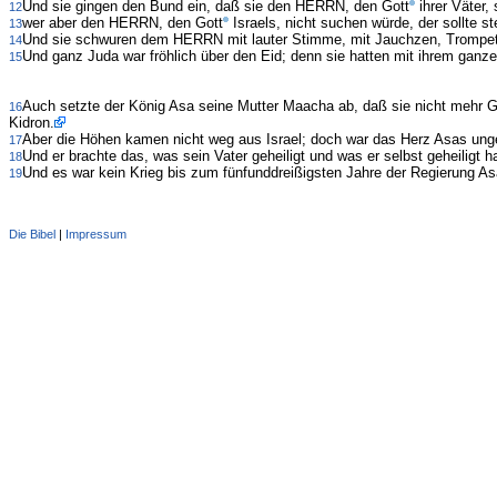
Und sie gingen den Bund ein, daß sie den HERRN, den Gott
ihrer Väter,
12
wer aber den HERRN, den Gott
Israels, nicht suchen würde, der sollte s
13
Und sie schwuren dem HERRN mit lauter Stimme, mit Jauchzen, Trompe
14
Und ganz Juda war fröhlich über den Eid; denn sie hatten mit ihrem ganz
15
Auch setzte der König Asa seine Mutter Maacha ab, daß sie nicht mehr Ge
16
Kidron.
Aber die Höhen kamen nicht weg aus Israel; doch war das Herz Asas unget
17
Und er brachte das, was sein Vater geheiligt und was er selbst geheiligt h
18
Und es war kein Krieg bis zum fünfunddreißigsten Jahre der Regierung As
19
Die Bibel
|
Impressum
Administration