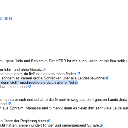
34
35
36
du, ganz Juda und Benjamin! Der HERR ist mit euch, wenn ihr mit ihm seid; un
er lehrt, und ohne Gesetz.
nd ihn suchte, da ließ er sich von ihnen finden.
en, sondern es kamen große Schrecken über alle Landesbewohner.
; denn Gott
erschreckte sie durch allerlei Not.
 hat seinen Lohn!
rmannte er sich und schaffte die Greuel hinweg aus dem ganzen Lande Juda 
tand.
 aus Ephraim, Manasse und Simeon; denn es fielen ihm sehr viele Leute aus 
en Jahre der Regierung Asas.
cht hatten, siebenhundert Rinder und siebentausend Schafe.