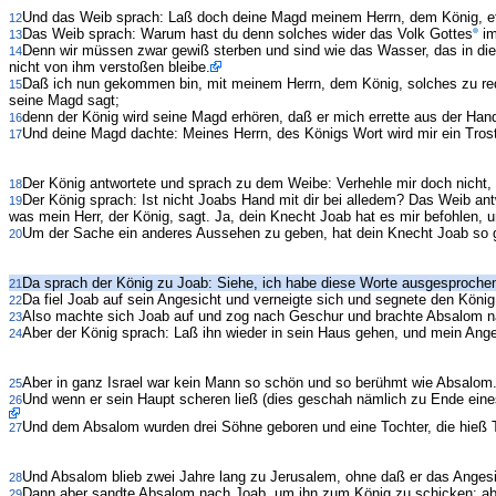
Und das Weib sprach: Laß doch deine Magd meinem Herrn, dem König, et
12
Das Weib sprach: Warum hast du denn solches wider das Volk Gottes
im
13
Denn wir müssen zwar gewiß sterben und sind wie das Wasser, das in die
14
nicht von ihm verstoßen bleibe.
Daß ich nun gekommen bin, mit meinem Herrn, dem König, solches zu reden
15
seine Magd sagt;
denn der König wird seine Magd erhören, daß er mich errette aus der 
16
Und deine Magd dachte: Meines Herrn, des Königs Wort wird mir ein Trost 
17
Der König antwortete und sprach zu dem Weibe: Verhehle mir doch nicht, 
18
Der König sprach: Ist nicht Joabs Hand mit dir bei alledem? Das Weib ant
19
was mein Herr, der König, sagt. Ja, dein Knecht Joab hat es mir befohlen, u
Um der Sache ein anderes Aussehen zu geben, hat dein Knecht Joab so ge
20
Da sprach der König zu Joab: Siehe, ich habe diese Worte ausgesprochen
21
Da fiel Joab auf sein Angesicht und verneigte sich und segnete den Köni
22
Also machte sich Joab auf und zog nach Geschur und brachte Absalom n
23
Aber der König sprach: Laß ihn wieder in sein Haus gehen, und mein Ange
24
Aber in ganz Israel war kein Mann so schön und so berühmt wie Absalom.
25
Und wenn er sein Haupt scheren ließ (dies geschah nämlich zu Ende ein
26
Und dem Absalom wurden drei Söhne geboren und eine Tochter, die hieß T
27
Und Absalom blieb zwei Jahre lang zu Jerusalem, ohne daß er das Anges
28
Dann aber sandte Absalom nach Joab, um ihn zum König zu schicken; abe
29