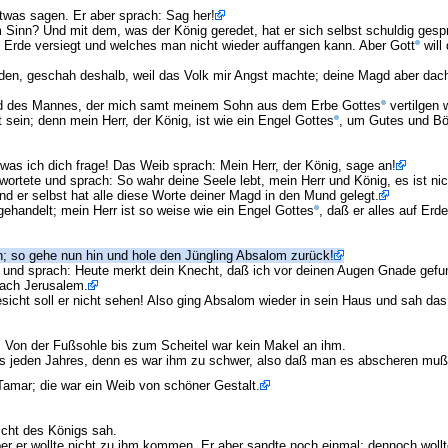
was sagen. Er aber sprach: Sag her!
 Sinn? Und mit dem, was der König geredet, hat er sich selbst schuldig gesp
 Erde versiegt und welches man nicht wieder auffangen kann. Aber Gott
will
, geschah deshalb, weil das Volk mir Angst machte; deine Magd aber dachte:
Hand des Mannes, der mich samt meinem Sohn aus dem Erbe Gottes
vertilgen w
sein; denn mein Herr, der König, ist wie ein Engel Gottes
, um Gutes und Bö
was ich dich frage! Das Weib sprach: Mein Herr, der König, sage an!
wortete und sprach: So wahr deine Seele lebt, mein Herr und König, es ist n
nd er selbst hat alle diese Worte deiner Magd in den Mund gelegt.
handelt; mein Herr ist so weise wie ein Engel Gottes
, daß er alles auf Erd
; so gehe nun hin und hole den Jüngling Absalom zurück!
g und sprach: Heute merkt dein Knecht, daß ich vor deinen Augen Gnade gefun
ach Jerusalem.
sicht soll er nicht sehen! Also ging Absalom wieder in sein Haus und sah das
 Von der Fußsohle bis zum Scheitel war kein Makel an ihm.
es jeden Jahres, denn es war ihm zu schwer, also daß man es abscheren muß
amar; die war ein Weib von schöner Gestalt.
icht des Königs sah.
r er wollte nicht zu ihm kommen. Er aber sandte noch einmal; dennoch wollt