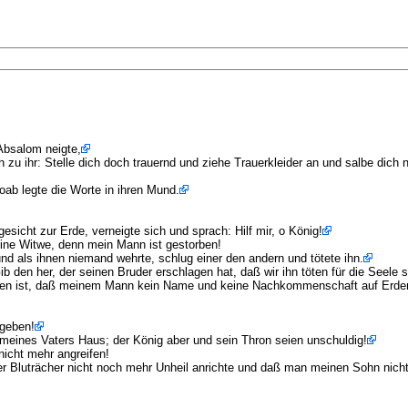
Absalom neigte,
 zu ihr: Stelle dich doch trauernd und ziehe Trauerkleider an und salbe dich n
ab legte die Worte in ihren Mund.
esicht zur Erde, verneigte sich und sprach: Hilf mir, o König!
 eine Witwe, denn mein Mann ist gestorben!
d als ihnen niemand wehrte, schlug einer den andern und tötete ihn.
b den her, der seinen Bruder erschlagen hat, daß wir ihn töten für die Seele
ieben ist, daß meinem Mann kein Name und keine Nachkommenschaft auf Erden
 geben!
meines Vaters Haus; der König aber und sein Thron seien unschuldig!
 nicht mehr angreifen!
er Bluträcher nicht noch mehr Unheil anrichte und daß man meinen Sohn nicht