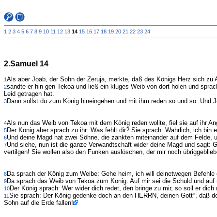
1
2
3
4
5
6
7
8
9
10
11
12
13
14
15
16
17
18
19
20
21
22
23
24
2.Samuel 14
Als aber Joab, der Sohn der Zeruja, merkte, daß des Königs Herz sich zu 
1
sandte er hin gen Tekoa und ließ ein kluges Weib von dort holen und sprach
2
Leid getragen hat.
Dann sollst du zum König hineingehen und mit ihm reden so und so. Und Jo
3
Als nun das Weib von Tekoa mit dem König reden wollte, fiel sie auf ihr Ang
4
Der König aber sprach zu ihr: Was fehlt dir? Sie sprach: Wahrlich, ich bin
5
Und deine Magd hat zwei Söhne, die zankten miteinander auf dem Felde, un
6
Und siehe, nun ist die ganze Verwandtschaft wider deine Magd und sagt: Gi
7
vertilgen! Sie wollen also den Funken auslöschen, der mir noch übriggebl
Da sprach der König zum Weibe: Gehe heim, ich will deinetwegen Befehle
8
Da sprach das Weib von Tekoa zum König: Auf mir sei die Schuld und auf 
9
Der König sprach: Wer wider dich redet, den bringe zu mir, so soll er dich
10
Sie sprach: Der König gedenke doch an den HERRN, deinen Gott
, daß d
11
Sohn auf die Erde fallen!