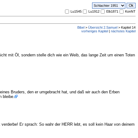
Lu1545
Lu1912
Elb1871
KonNT
Bibel
>
Übersicht 2.Samuel
> Kapitel 14
vorheriges Kapitel
|
nächstes Kapitel
icht mit Öl, sondern stelle dich wie ein Weib, das lange Zeit um einen Toten
 seines Bruders, den er umgebracht hat, und daß wir auch den Erben
 bleibe.
 verderbe! Er sprach: So wahr der HERR lebt, es soll kein Haar von deinem