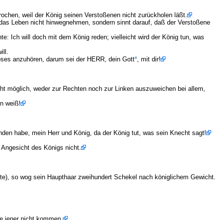
rochen, weil der König seinen Verstoßenen nicht zurückholen läßt.
 das Leben nicht hinwegnehmen, sondern sinnt darauf, daß der Verstoßene
 Ich will doch mit dem König reden; vielleicht wird der König tun, was
ill.
ses anzuhören, darum sei der HERR, dein Gott
, mit dir!
icht möglich, weder zur Rechten noch zur Linken auszuweichen bei allem,
en weiß!
den habe, mein Herr und König, da der König tut, was sein Knecht sagt!
 Angesicht des Königs nicht.
te), so wog sein Haupthaar zweihundert Schekel nach königlichem Gewicht.
e jener nicht kommen.