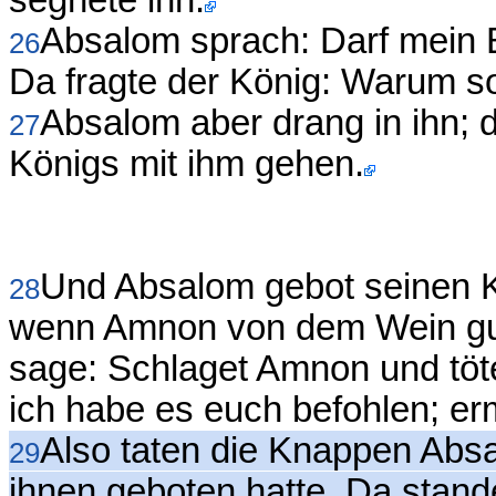
segnete ihn.
Absalom sprach: Darf mein 
26
Da fragte der König: Warum sol
Absalom aber drang in ihn; 
27
Königs mit ihm gehen.
Und Absalom gebot seinen K
28
wenn Amnon von dem Wein gute
sage: Schlaget Amnon und tötet
ich habe es euch befohlen; er
Also taten die Knappen Ab
29
ihnen geboten hatte. Da stand