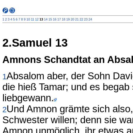
1
2
3
4
5
6
7
8
9
10
11
12
13
14
15
16
17
18
19
20
21
22
23
24
2.Samuel 13
Amnons Schandtat an Absa
Absalom aber, der Sohn Davi
1
die hieß Tamar; und es begab
liebgewann.
Und Amnon grämte sich also,
2
Schwester willen; denn sie wa
Amnon unmöglich, ihr etwas a