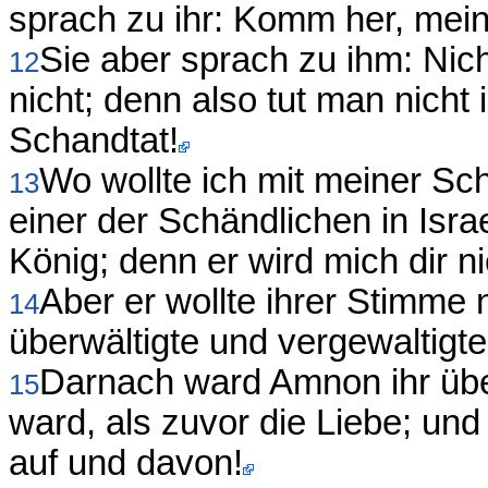
sprach zu ihr: Komm her, mein
Sie aber sprach zu ihm: Nic
12
nicht; denn also tut man nicht 
Schandtat!
Wo wollte ich mit meiner Sc
13
einer der Schändlichen in Isra
König; denn er wird mich dir n
Aber er wollte ihrer Stimme
14
überwältigte und vergewaltigte 
Darnach ward Amnon ihr übe
15
ward, als zuvor die Liebe; un
auf und davon!