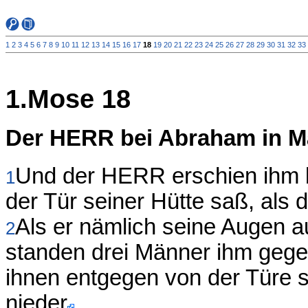
1
2
3
4
5
6
7
8
9
10
11
12
13
14
15
16
17
18
19
20
21
22
23
24
25
26
27
28
29
30
31
32
33
1.Mose 18
Der HERR bei Abraham in 
Und der HERR erschien ihm 
1
der Tür seiner Hütte saß, als 
Als er nämlich seine Augen a
2
standen drei Männer ihm gegenü
ihnen entgegen von der Türe s
nieder