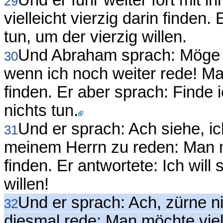
Und er fuhr weiter fort mit
29
vielleicht vierzig darin finden.
tun, um der vierzig willen.
Und Abraham sprach: Möge e
30
wenn ich noch weiter rede! Man
finden. Er aber sprach: Finde i
nichts tun.
Und er sprach: Ach siehe, i
31
meinem Herrn zu reden: Man m
finden. Er antwortete: Ich will
willen!
Und er sprach: Ach, zürne ni
32
diesmal rede: Man möchte viell