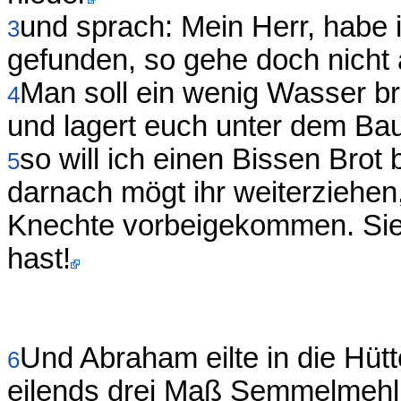
und sprach: Mein Herr, habe
3
gefunden, so gehe doch nicht
Man soll ein wenig Wasser br
4
und lagert euch unter dem Ba
so will ich einen Bissen Brot 
5
darnach mögt ihr weiterziehen
Knechte vorbeigekommen. Sie 
hast!
Und Abraham eilte in die Hü
6
eilends drei Maß Semmelmehl,