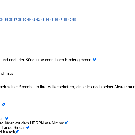
34
35
36
37
38
39
40
41
42
43
44
45
46
47
48
49
50
 und nach der Sündflut wurden ihnen Kinder geboren.
d Tiras.
s nach seiner Sprache; in ihre Völkerschaften, ein jedes nach seiner Abstammu
.
en.
ger Jäger vor dem HERRN wie Nimrod.
 Lande Sinear.
d Kelach,