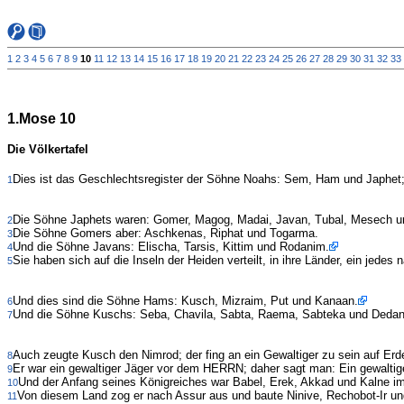
1
2
3
4
5
6
7
8
9
10
11
12
13
14
15
16
17
18
19
20
21
22
23
24
25
26
27
28
29
30
31
32
33
1.Mose 10
Die Völkertafel
Dies ist das Geschlechtsregister der Söhne Noahs: Sem, Ham und Japhet;
1
Die Söhne Japhets waren: Gomer, Magog, Madai, Javan, Tubal, Mesech un
2
Die Söhne Gomers aber: Aschkenas, Riphat und Togarma.
3
Und die Söhne Javans: Elischa, Tarsis, Kittim und Rodanim.
4
Sie haben sich auf die Inseln der Heiden verteilt, in ihre Länder, ein jede
5
Und dies sind die Söhne Hams: Kusch, Mizraim, Put und Kanaan.
6
Und die Söhne Kuschs: Seba, Chavila, Sabta, Raema, Sabteka und Dedan
7
Auch zeugte Kusch den Nimrod; der fing an ein Gewaltiger zu sein auf Erd
8
Er war ein gewaltiger Jäger vor dem HERRN; daher sagt man: Ein gewalti
9
Und der Anfang seines Königreiches war Babel, Erek, Akkad und Kalne im
10
Von diesem Land zog er nach Assur aus und baute Ninive, Rechobot-Ir un
11