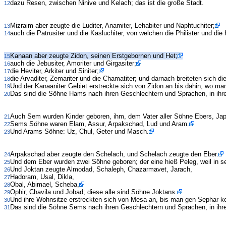
dazu Resen, zwischen Ninive und Kelach; das ist die große Stadt.
12
Mizraim aber zeugte die Luditer, Anamiter, Lehabiter und Naphtuchiter;
13
auch die Patrusiter und die Kasluchiter, von welchen die Philister und die
14
Kanaan aber zeugte Zidon, seinen Erstgebornen und Het;
15
auch die Jebusiter, Amoriter und Girgasiter;
16
die Heviter, Arkiter und Siniter;
17
die Arvaditer, Zemariter und die Chamatiter; und darnach breiteten sich d
18
Und der Kanaaniter Gebiet erstreckte sich von Zidon an bis dahin, w
19
Das sind die Söhne Hams nach ihren Geschlechtern und Sprachen, in ihr
20
Auch Sem wurden Kinder geboren, ihm, dem Vater aller Söhne Ebers, Jap
21
Sems Söhne waren Elam, Assur, Arpakschad, Lud und Aram.
22
Und Arams Söhne: Uz, Chul, Geter und Masch.
23
Arpakschad aber zeugte den Schelach, und Schelach zeugte den Eber.
24
Und dem Eber wurden zwei Söhne geboren; der eine hieß Peleg, weil in se
25
Und Joktan zeugte Almodad, Schaleph, Chazarmavet, Jarach,
26
Hadoram, Usal, Dikla,
27
Obal, Abimael, Scheba,
28
Ophir, Chavila und Jobad; diese alle sind Söhne Joktans.
29
Und ihre Wohnsitze erstreckten sich von Mesa an, bis man gen Sephar k
30
Das sind die Söhne Sems nach ihren Geschlechtern und Sprachen, in ihr
31