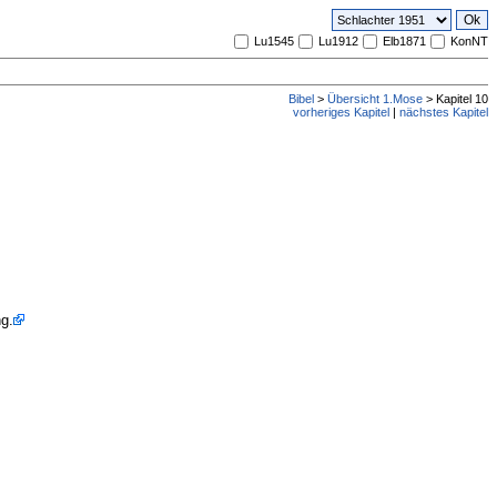
Lu1545
Lu1912
Elb1871
KonNT
Bibel
>
Übersicht 1.Mose
> Kapitel 10
vorheriges Kapitel
|
nächstes Kapitel
ng.